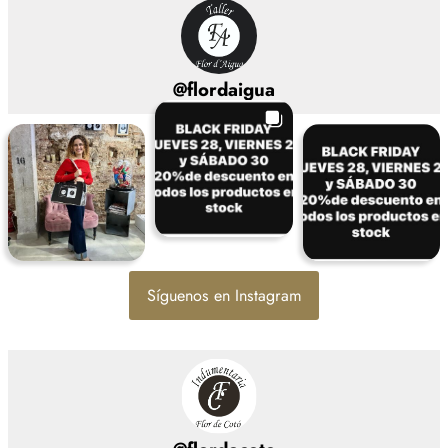
@
flordaigua
Síguenos en Instagram