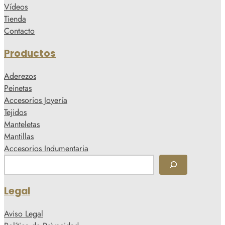
Vídeos
Tienda
Contacto
Productos
Aderezos
Peinetas
Accesorios Joyería
Tejidos
Manteletas
Mantillas
Accesorios Indumentaria
B
u
s
Legal
c
a
Aviso Legal
r