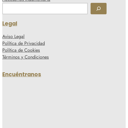
B
u
s
Legal
c
a
Aviso Legal
r
Política de Privacidad
Política de Cookies
Términos y Condiciones
Encuéntranos