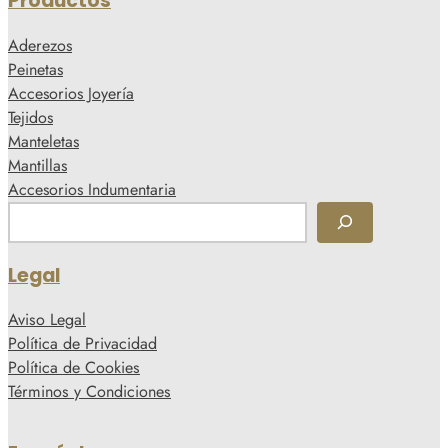
Productos
Aderezos
Peinetas
Accesorios Joyería
Tejidos
Manteletas
Mantillas
Accesorios Indumentaria
B
u
s
Legal
c
a
Aviso Legal
r
Política de Privacidad
Política de Cookies
Términos y Condiciones