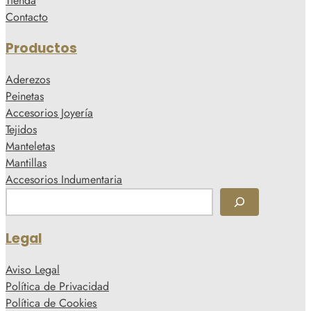
Tienda
Contacto
Productos
Aderezos
Peinetas
Accesorios Joyería
Tejidos
Manteletas
Mantillas
Accesorios Indumentaria
B
u
s
Legal
c
a
Aviso Legal
r
Política de Privacidad
Política de Cookies